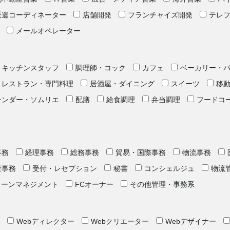
派遣コーディネーター
店舗開発
フランチャイズ開発
テレ
メールオペレーター
キッチンスタッフ
調理師・コック
カフェ
ベーカリー・
レストラン・専門料理
居酒屋・ダイニング
スイーツ
移
テンダー・ソムリエ
配膳
給食調理
弁当調理
フードコ
事務
経理事務
総務事務
貿易・国際事務
物流事務
産事務
受付・レセプション
秘書
コンシェルジュ
物流
ェーンマネジメント
FCオーナー
その他管理・事務系
Webディレクター
Webクリエーター
Webデザイナー