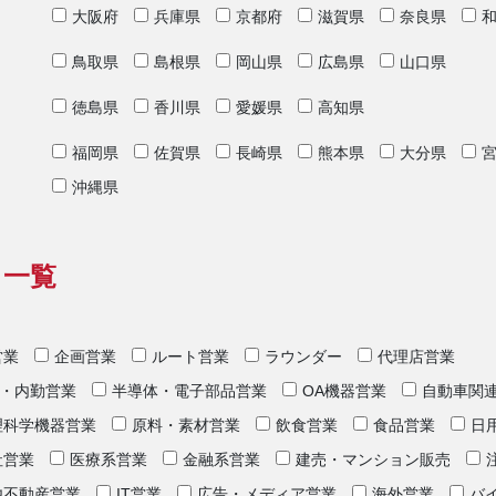
大阪府
兵庫県
京都府
滋賀県
奈良県
鳥取県
島根県
岡山県
広島県
山口県
徳島県
香川県
愛媛県
高知県
福岡県
佐賀県
長崎県
熊本県
大分県
沖縄県
リ一覧
営業
企画営業
ルート営業
ラウンダー
代理店営業
・内勤営業
半導体・電子部品営業
OA機器営業
自動車関
理科学機器営業
原料・素材営業
飲食営業
食品営業
日
社営業
医療系営業
金融系営業
建売・マンション販売
他不動産営業
IT営業
広告・メディア営業
海外営業
バ