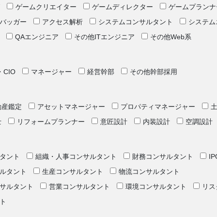
ゲームクリエイター
ゲームディレクター
ゲームプランナ
バッガー
アクセス解析
システムコンサルタント
システム
QAエンジニア
その他ITエンジニア
その他Web系
・CIO
マネージャー
経営幹部
その他幹部採用
動産鑑定
アセットマネージャー
プロパティマネージャー
士
リフォームプランナー
意匠設計
内装設計
空調設計
タント
組織・人事コンサルタント
財務コンサルタント
I
ルタント
生産コンサルタント
物流コンサルタント
サルタント
営業コンサルタント
環境コンサルタント
リス
ト