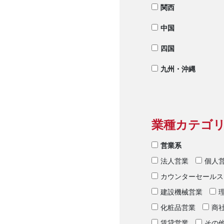
関西
中国
四国
九州・沖縄
業種カテゴ
営業系
法人営業
個人
カウンターセールス
建設機械営業
化粧品営業
商
賃貸営業
その