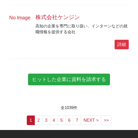
株式会社ケンジン
No Image
高知の企業を専門に取り扱い、インターンなどの就
職情報を提供する会社
詳細
全
1039
件
1
2
3
4
5
6
7
NEXT >
>>