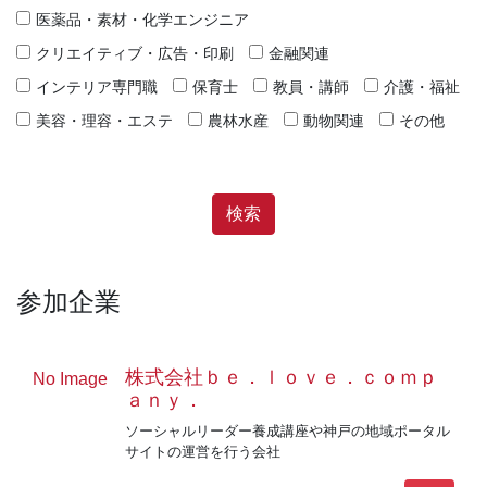
医薬品・素材・化学エンジニア
クリエイティブ・広告・印刷
金融関連
インテリア専門職
保育士
教員・講師
介護・福祉
美容・理容・エステ
農林水産
動物関連
その他
参加企業
株式会社ｂｅ．ｌｏｖｅ．ｃｏｍｐ
No Image
ａｎｙ．
ソーシャルリーダー養成講座や神戸の地域ポータル
サイトの運営を行う会社