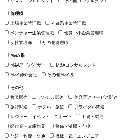
リスクコンサルタント
その他コンサルタント
管理職
上場企業管理職
外資系企業管理職
ベンチャー企業管理職
優良中小企業管理職
女性管理職
その他管理職
M&A系
M&Aアドバイザー
M&Aコンサルタント
M&A仲介会社
その他M&A系
その他
接客販売
アパレル関連
美容関連サービス関連
旅行関連
ホテル・旅館
ブライダル関連
レジャー・イベント・スポーツ
工場・製造
軽作業・倉庫作業
警備・清掃・点検
配送・物流・交通
機械・電子エンジニア