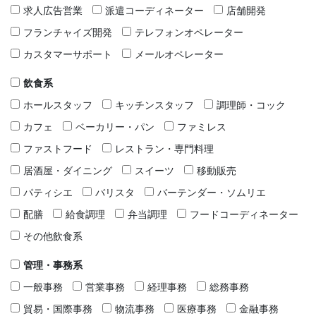
求人広告営業
派遣コーディネーター
店舗開発
フランチャイズ開発
テレフォンオペレーター
カスタマーサポート
メールオペレーター
飲食系
ホールスタッフ
キッチンスタッフ
調理師・コック
カフェ
ベーカリー・パン
ファミレス
ファストフード
レストラン・専門料理
居酒屋・ダイニング
スイーツ
移動販売
パティシエ
バリスタ
バーテンダー・ソムリエ
配膳
給食調理
弁当調理
フードコーディネーター
その他飲食系
管理・事務系
一般事務
営業事務
経理事務
総務事務
貿易・国際事務
物流事務
医療事務
金融事務