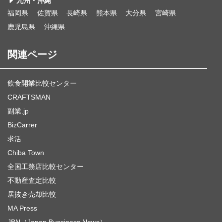
九州・沖縄
福岡県
佐賀県
長崎県
熊本県
大分県
宮崎県
鹿児島県
沖縄県
関連ページ
飲食開業比較センター
CRAFTSMAN
副業.jp
BizCarrer
求活
Chiba Town
全国工務店比較センター
不動産査定比較
居抜き売却比較
MA Press
JBN（Japan Bussiness News）