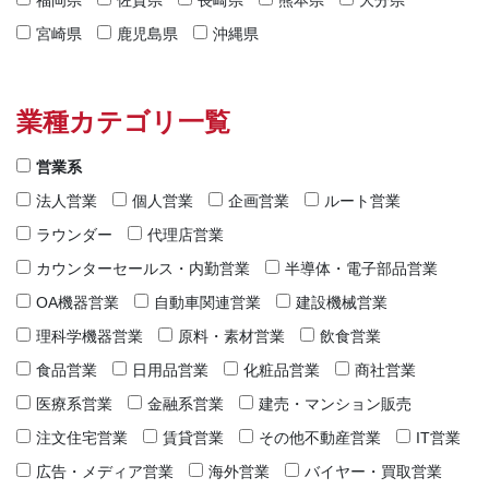
福岡県
佐賀県
長崎県
熊本県
大分県
宮崎県
鹿児島県
沖縄県
業種カテゴリ一覧
営業系
法人営業
個人営業
企画営業
ルート営業
ラウンダー
代理店営業
カウンターセールス・内勤営業
半導体・電子部品営業
OA機器営業
自動車関連営業
建設機械営業
理科学機器営業
原料・素材営業
飲食営業
食品営業
日用品営業
化粧品営業
商社営業
医療系営業
金融系営業
建売・マンション販売
注文住宅営業
賃貸営業
その他不動産営業
IT営業
広告・メディア営業
海外営業
バイヤー・買取営業