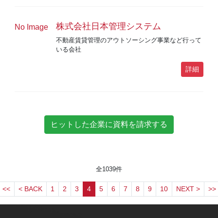
株式会社日本管理システム
No Image
不動産賃貸管理のアウトソーシング事業など行って
いる会社
詳細
全
1039
件
<<
< BACK
1
2
3
4
5
6
7
8
9
10
NEXT >
>>