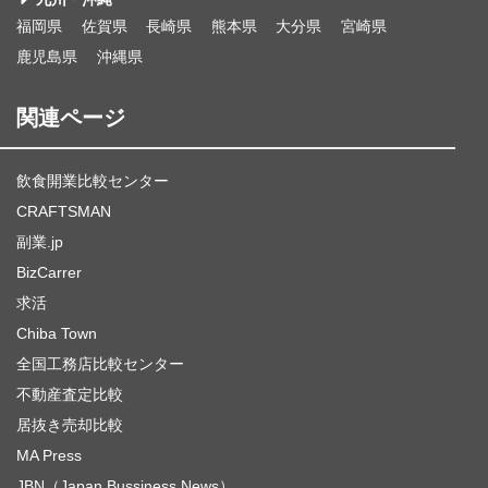
福岡県
佐賀県
長崎県
熊本県
大分県
宮崎県
鹿児島県
沖縄県
関連ページ
飲食開業比較センター
CRAFTSMAN
副業.jp
BizCarrer
求活
Chiba Town
全国工務店比較センター
不動産査定比較
居抜き売却比較
MA Press
JBN（Japan Bussiness News）