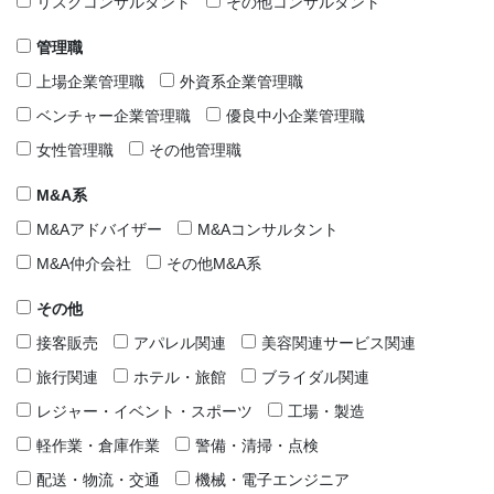
リスクコンサルタント
その他コンサルタント
管理職
上場企業管理職
外資系企業管理職
ベンチャー企業管理職
優良中小企業管理職
女性管理職
その他管理職
M&A系
M&Aアドバイザー
M&Aコンサルタント
M&A仲介会社
その他M&A系
その他
接客販売
アパレル関連
美容関連サービス関連
旅行関連
ホテル・旅館
ブライダル関連
レジャー・イベント・スポーツ
工場・製造
軽作業・倉庫作業
警備・清掃・点検
配送・物流・交通
機械・電子エンジニア