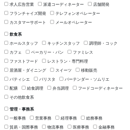
求人広告営業
派遣コーディネーター
店舗開発
フランチャイズ開発
テレフォンオペレーター
カスタマーサポート
メールオペレーター
飲食系
ホールスタッフ
キッチンスタッフ
調理師・コック
カフェ
ベーカリー・パン
ファミレス
ファストフード
レストラン・専門料理
居酒屋・ダイニング
スイーツ
移動販売
パティシエ
バリスタ
バーテンダー・ソムリエ
配膳
給食調理
弁当調理
フードコーディネーター
その他飲食系
管理・事務系
一般事務
営業事務
経理事務
総務事務
貿易・国際事務
物流事務
医療事務
金融事務