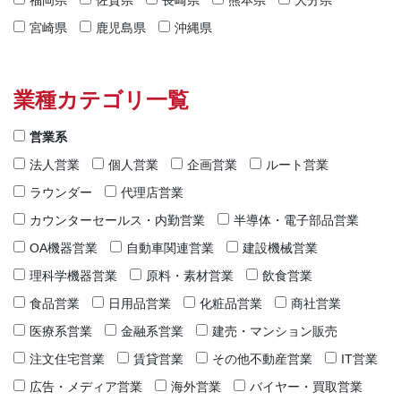
福岡県
佐賀県
長崎県
熊本県
大分県
宮崎県
鹿児島県
沖縄県
業種カテゴリ一覧
営業系
法人営業
個人営業
企画営業
ルート営業
ラウンダー
代理店営業
カウンターセールス・内勤営業
半導体・電子部品営業
OA機器営業
自動車関連営業
建設機械営業
理科学機器営業
原料・素材営業
飲食営業
食品営業
日用品営業
化粧品営業
商社営業
医療系営業
金融系営業
建売・マンション販売
注文住宅営業
賃貸営業
その他不動産営業
IT営業
広告・メディア営業
海外営業
バイヤー・買取営業